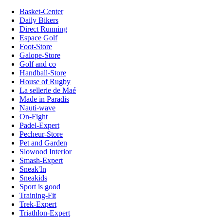
Basket-Center
Daily Bikers
Direct Running
Espace Golf
Foot-Store
Galope-Store
Golf and co
Handball-Store
House of Rugby
La sellerie de Maé
Made in Paradis
Nauti-wave
On-Fight
Padel-Expert
Pecheur-Store
Pet and Garden
Slowood Interior
Smash-Expert
Sneak'In
Sneakids
Sport is good
Training-Fit
Trek-Expert
Triathlon-Expert