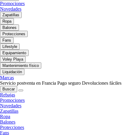
Promociones
Novedades
Zapatillas
Ropa
Balones
Protecciones
Fans
Lifestyle
Equipamiento
Voley Playa
Mantenimiento físico
Liquidación
Marcas
Servicio postventa en Francia
Pago seguro
Devoluciones fáciles
Buscar
Rebajas
Promociones
Novedades
Zapatillas
Ropa
Balones
Protecciones
Fans