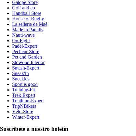
Galope-Store
Golf and co
Handball-Store
House of Rugby
La sellerie de Maé
Made in Paradis
Nauti-wave
On-Fight
Padel-Expert
Pecheur-Store
Pet and Garden
Slowood Interior
Smash-Expert
Sneak'In
Sneakids
Sport is good
Training-Fit
Trek-Expert
Triathlon-Expert
TripNBikers
Vélo-Store
Winter-Expert
Suscríbete a nuestro boletín