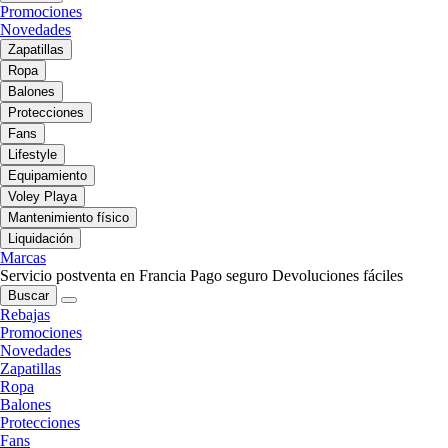
Promociones
Novedades
Zapatillas
Ropa
Balones
Protecciones
Fans
Lifestyle
Equipamiento
Voley Playa
Mantenimiento físico
Liquidación
Marcas
Servicio postventa en Francia
Pago seguro
Devoluciones fáciles
Buscar
Rebajas
Promociones
Novedades
Zapatillas
Ropa
Balones
Protecciones
Fans