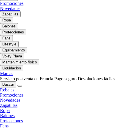
Promociones
Novedades
Zapatillas
Ropa
Balones
Protecciones
Fans
Lifestyle
Equipamiento
Voley Playa
Mantenimiento físico
Liquidación
Marcas
Servicio postventa en Francia
Pago seguro
Devoluciones fáciles
Buscar
Rebajas
Promociones
Novedades
Zapatillas
Ropa
Balones
Protecciones
Fans