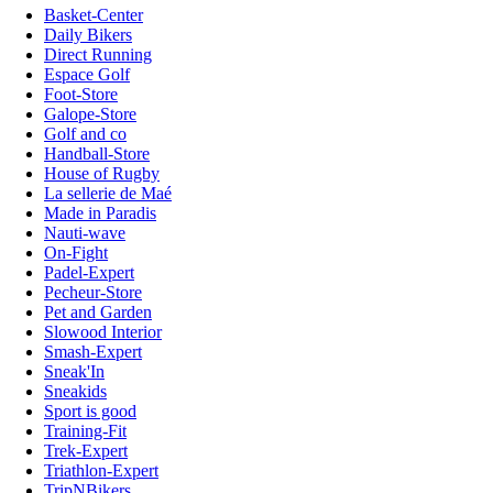
Basket-Center
Daily Bikers
Direct Running
Espace Golf
Foot-Store
Galope-Store
Golf and co
Handball-Store
House of Rugby
La sellerie de Maé
Made in Paradis
Nauti-wave
On-Fight
Padel-Expert
Pecheur-Store
Pet and Garden
Slowood Interior
Smash-Expert
Sneak'In
Sneakids
Sport is good
Training-Fit
Trek-Expert
Triathlon-Expert
TripNBikers