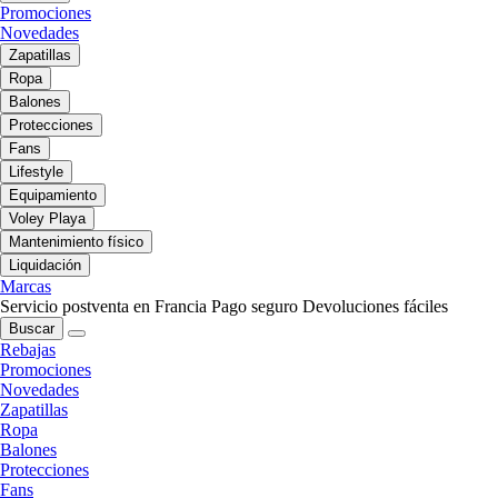
Promociones
Novedades
Zapatillas
Ropa
Balones
Protecciones
Fans
Lifestyle
Equipamiento
Voley Playa
Mantenimiento físico
Liquidación
Marcas
Servicio postventa en Francia
Pago seguro
Devoluciones fáciles
Buscar
Rebajas
Promociones
Novedades
Zapatillas
Ropa
Balones
Protecciones
Fans