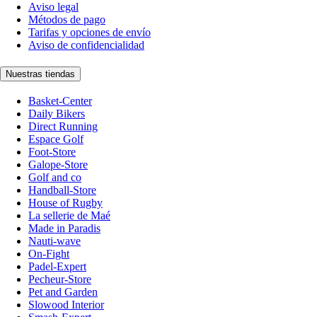
Aviso legal
Métodos de pago
Tarifas y opciones de envío
Aviso de confidencialidad
Nuestras tiendas
Basket-Center
Daily Bikers
Direct Running
Espace Golf
Foot-Store
Galope-Store
Golf and co
Handball-Store
House of Rugby
La sellerie de Maé
Made in Paradis
Nauti-wave
On-Fight
Padel-Expert
Pecheur-Store
Pet and Garden
Slowood Interior