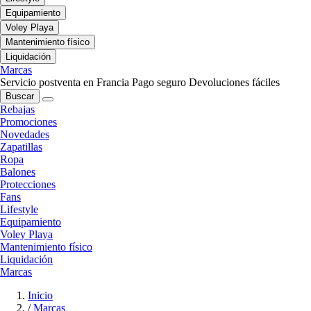
Equipamiento
Voley Playa
Mantenimiento físico
Liquidación
Marcas
Servicio postventa en Francia
Pago seguro
Devoluciones fáciles
Buscar
Rebajas
Promociones
Novedades
Zapatillas
Ropa
Balones
Protecciones
Fans
Lifestyle
Equipamiento
Voley Playa
Mantenimiento físico
Liquidación
Marcas
Inicio
/
Marcas