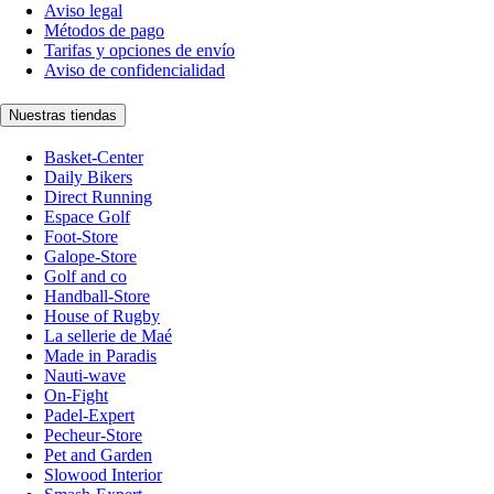
Aviso legal
Métodos de pago
Tarifas y opciones de envío
Aviso de confidencialidad
Nuestras tiendas
Basket-Center
Daily Bikers
Direct Running
Espace Golf
Foot-Store
Galope-Store
Golf and co
Handball-Store
House of Rugby
La sellerie de Maé
Made in Paradis
Nauti-wave
On-Fight
Padel-Expert
Pecheur-Store
Pet and Garden
Slowood Interior