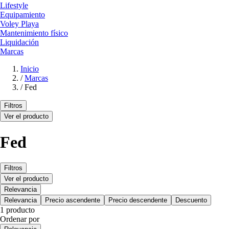
Lifestyle
Equipamiento
Voley Playa
Mantenimiento físico
Liquidación
Marcas
Inicio
/
Marcas
/
Fed
Filtros
Ver el producto
Fed
Filtros
Ver el producto
Relevancia
Relevancia
Precio ascendente
Precio descendente
Descuento
1 producto
Ordenar por