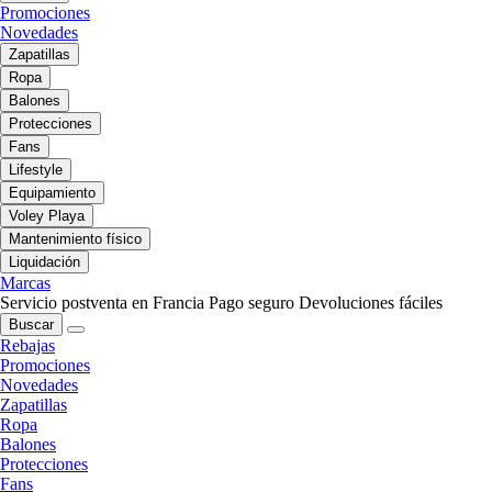
Promociones
Novedades
Zapatillas
Ropa
Balones
Protecciones
Fans
Lifestyle
Equipamiento
Voley Playa
Mantenimiento físico
Liquidación
Marcas
Servicio postventa en Francia
Pago seguro
Devoluciones fáciles
Buscar
Rebajas
Promociones
Novedades
Zapatillas
Ropa
Balones
Protecciones
Fans