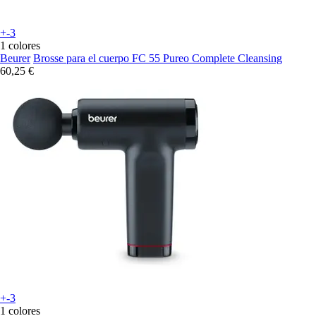
+-3
1 colores
Beurer
Brosse para el cuerpo FC 55 Pureo Complete Cleansing
60,25 €
+-3
1 colores