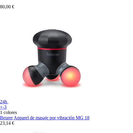
80,00 €
24h
+-3
1 colores
Beurer
Apparel de masaje por vibración MG 18
23,14 €