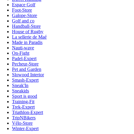
Espace Golf
Foot-Store
Galope-Store
Golf and co
Handball-Store
House of Rugby
La sellerie de Maé
Made in Paradis
Nauti-wave
On-Fight
Padel-Expert
Pecheur-Store
Pet and Garden
Slowood Interior
Smash-Expert
Sneak'In
Sneakids
Sport is good
Training-Fit
Trek-Expert
Triathlon-Expert
TripNBikers
Vélo-Store
Winter-Expert