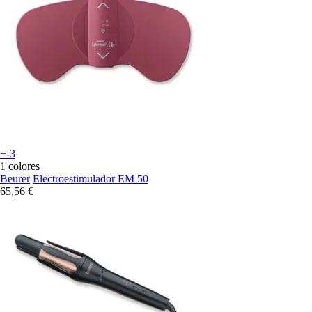
+-3
1 colores
Beurer
Electroestimulador EM 50
65,56 €