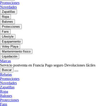
Promociones
Novedades
Zapatillas
Ropa
Balones
Protecciones
Fans
Lifestyle
Equipamiento
Voley Playa
Mantenimiento físico
Liquidación
Marcas
Servicio postventa en Francia
Pago seguro
Devoluciones fáciles
Buscar
Rebajas
Promociones
Novedades
Zapatillas
Ropa
Balones
Protecciones
Fans