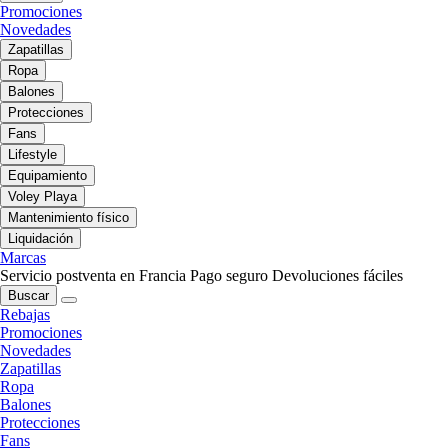
Promociones
Novedades
Zapatillas
Ropa
Balones
Protecciones
Fans
Lifestyle
Equipamiento
Voley Playa
Mantenimiento físico
Liquidación
Marcas
Servicio postventa en Francia
Pago seguro
Devoluciones fáciles
Buscar
Rebajas
Promociones
Novedades
Zapatillas
Ropa
Balones
Protecciones
Fans