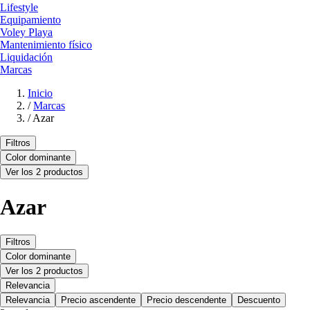
Lifestyle
Equipamiento
Voley Playa
Mantenimiento físico
Liquidación
Marcas
Inicio
/
Marcas
/
Azar
Filtros
Color dominante
Ver los 2 productos
Azar
Filtros
Color dominante
Ver los 2 productos
Relevancia
Relevancia
Precio ascendente
Precio descendente
Descuento