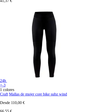
41,37 €
24h
+-3
1 colores
Craft
Mallas de mujer core bike subz wind
Desde
110,00 €
66,55 €