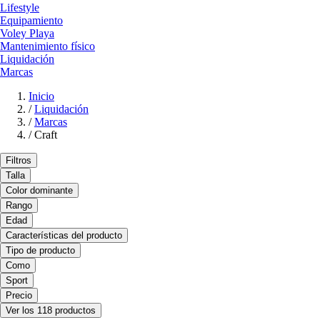
Lifestyle
Equipamiento
Voley Playa
Mantenimiento físico
Liquidación
Marcas
Inicio
/
Liquidación
/
Marcas
/
Craft
Filtros
Talla
Color dominante
Rango
Edad
Características del producto
Tipo de producto
Como
Sport
Precio
Ver los 118 productos