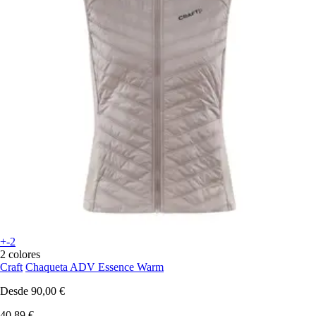
+-2
2 colores
Craft
Chaqueta ADV Essence Warm
Desde
90,00 €
40,89 €