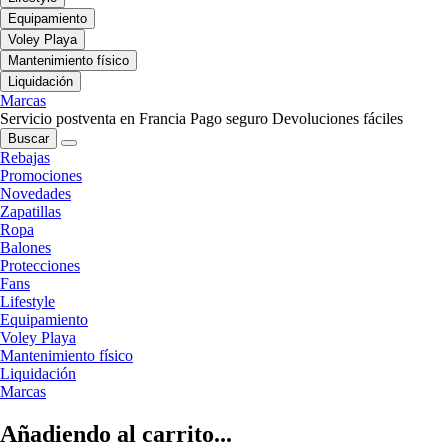
Equipamiento
Voley Playa
Mantenimiento físico
Liquidación
Marcas
Servicio postventa en Francia
Pago seguro
Devoluciones fáciles
Buscar
Rebajas
Promociones
Novedades
Zapatillas
Ropa
Balones
Protecciones
Fans
Lifestyle
Equipamiento
Voley Playa
Mantenimiento físico
Liquidación
Marcas
Añadiendo al carrito...