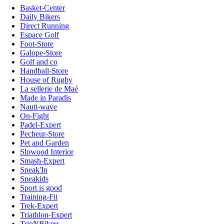
Basket-Center
Daily Bikers
Direct Running
Espace Golf
Foot-Store
Galope-Store
Golf and co
Handball-Store
House of Rugby
La sellerie de Maé
Made in Paradis
Nauti-wave
On-Fight
Padel-Expert
Pecheur-Store
Pet and Garden
Slowood Interior
Smash-Expert
Sneak'In
Sneakids
Sport is good
Training-Fit
Trek-Expert
Triathlon-Expert
TripNBikers