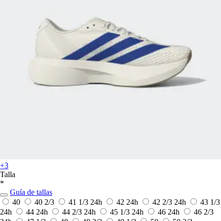
+3
Talla
*
Guía de tallas
40
40 2/3
41 1/3
24h
42
24h
42 2/3
24h
43 1/3
24h
44
24h
44 2/3
24h
45 1/3
24h
46
24h
46 2/3