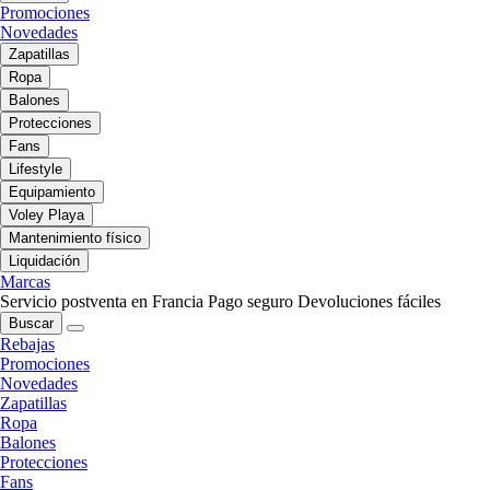
Promociones
Novedades
Zapatillas
Ropa
Balones
Protecciones
Fans
Lifestyle
Equipamiento
Voley Playa
Mantenimiento físico
Liquidación
Marcas
Servicio postventa en Francia
Pago seguro
Devoluciones fáciles
Buscar
Rebajas
Promociones
Novedades
Zapatillas
Ropa
Balones
Protecciones
Fans