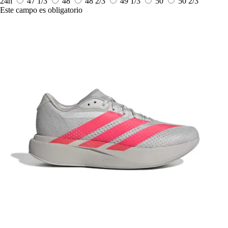
24h
47 1/3
48
48 2/3
49 1/3
50
50 2/3
Este campo es obligatorio