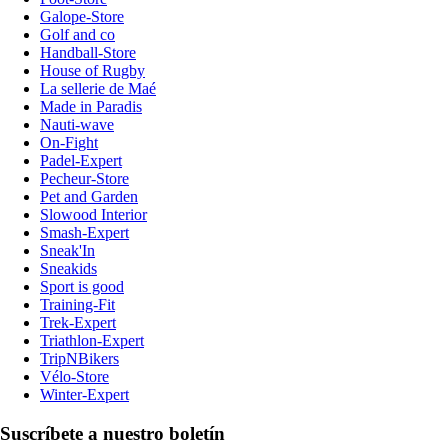
Galope-Store
Golf and co
Handball-Store
House of Rugby
La sellerie de Maé
Made in Paradis
Nauti-wave
On-Fight
Padel-Expert
Pecheur-Store
Pet and Garden
Slowood Interior
Smash-Expert
Sneak'In
Sneakids
Sport is good
Training-Fit
Trek-Expert
Triathlon-Expert
TripNBikers
Vélo-Store
Winter-Expert
Suscríbete a nuestro boletín