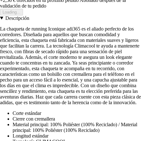
+2,56 €
ofrecidos en tu próximo pedido
Abonado después de la
validación de tu pedido
Loading...
Descripción
La chaqueta de running Iconique adi365 es el aliado perfecto de los
corredores. Diseñada para aquellos que buscan comodidad y
eficiencia, esta chaqueta está fabricada con materiales suaves y ligeros
que facilitan la carrera. La tecnología Climacool te ayuda a mantenerte
fresco, con fibras de secado rápido para una sensación de piel
revitalizada. Además, el corte moderno te asegura un look elegante
cuando te concentras en tu zancada. Ya seas principiante o corredor
experimentado, esta chaqueta te acompaña en tu recorrido, con
características como un bolsillo con cremallera para el teléfono en el
pecho para un acceso fácil a lo esencial, y una capucha ajustable para
los días en que el clima es impredecible. Con un diseño que combina
sencillez y rendimiento, esta chaqueta es tu elección preferida para las
aventuras diarias. Haz que cada carrera cuente con esta pieza clásica de
adidas, que es testimonio tanto de la herencia como de la innovación.
Corte estándar
Cierre con cremallera
Material principal: 100% Poliéster (100% Reciclado) / Material
principal: 100% Poliéster (100% Reciclado)
Longitud estándar