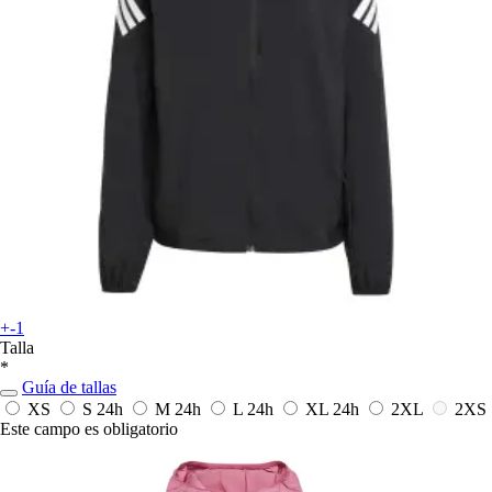
+-1
Talla
*
Guía de tallas
XS
S
24h
M
24h
L
24h
XL
24h
2XL
2XS
Este campo es obligatorio