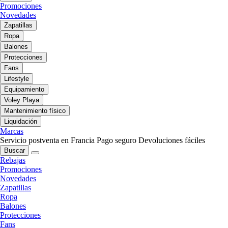
Promociones
Novedades
Zapatillas
Ropa
Balones
Protecciones
Fans
Lifestyle
Equipamiento
Voley Playa
Mantenimiento físico
Liquidación
Marcas
Servicio postventa en Francia
Pago seguro
Devoluciones fáciles
Buscar
Rebajas
Promociones
Novedades
Zapatillas
Ropa
Balones
Protecciones
Fans