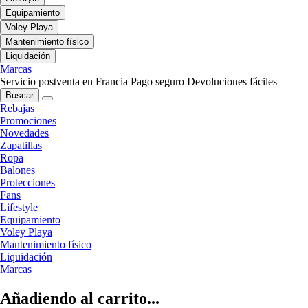
Equipamiento
Voley Playa
Mantenimiento físico
Liquidación
Marcas
Servicio postventa en Francia
Pago seguro
Devoluciones fáciles
Buscar
Rebajas
Promociones
Novedades
Zapatillas
Ropa
Balones
Protecciones
Fans
Lifestyle
Equipamiento
Voley Playa
Mantenimiento físico
Liquidación
Marcas
Añadiendo al carrito...