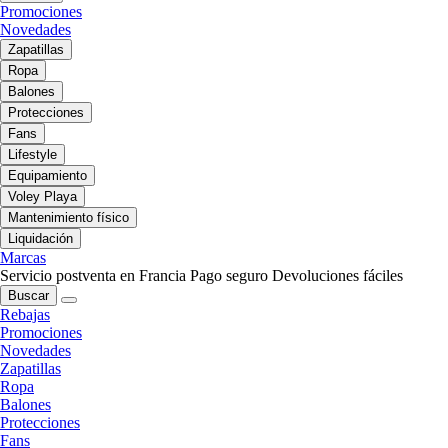
Promociones
Novedades
Zapatillas
Ropa
Balones
Protecciones
Fans
Lifestyle
Equipamiento
Voley Playa
Mantenimiento físico
Liquidación
Marcas
Servicio postventa en Francia
Pago seguro
Devoluciones fáciles
Buscar
Rebajas
Promociones
Novedades
Zapatillas
Ropa
Balones
Protecciones
Fans