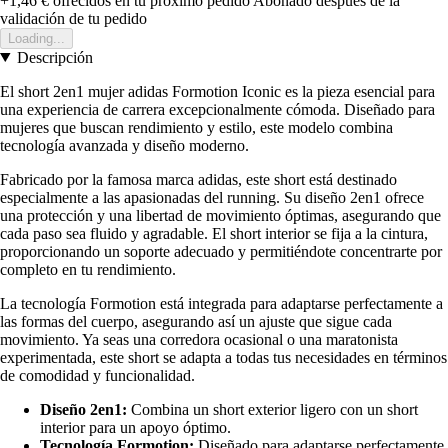
+1,46 €
ofrecidos en tu próximo pedido
Abonado después de la
validación de tu pedido
Loading...
Descripción
El short 2en1 mujer adidas Formotion Iconic es la pieza esencial para
una experiencia de carrera excepcionalmente cómoda. Diseñado para
mujeres que buscan rendimiento y estilo, este modelo combina
tecnología avanzada y diseño moderno.
Fabricado por la famosa marca adidas, este short está destinado
especialmente a las apasionadas del running. Su diseño 2en1 ofrece
una protección y una libertad de movimiento óptimas, asegurando que
cada paso sea fluido y agradable. El short interior se fija a la cintura,
proporcionando un soporte adecuado y permitiéndote concentrarte por
completo en tu rendimiento.
La tecnología Formotion está integrada para adaptarse perfectamente a
las formas del cuerpo, asegurando así un ajuste que sigue cada
movimiento. Ya seas una corredora ocasional o una maratonista
experimentada, este short se adapta a todas tus necesidades en términos
de comodidad y funcionalidad.
Diseño 2en1:
Combina un short exterior ligero con un short
interior para un apoyo óptimo.
Tecnología Formotion:
Diseñado para adaptarse perfectamente