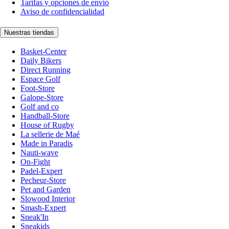
Tarifas y opciones de envío
Aviso de confidencialidad
Nuestras tiendas
Basket-Center
Daily Bikers
Direct Running
Espace Golf
Foot-Store
Galope-Store
Golf and co
Handball-Store
House of Rugby
La sellerie de Maé
Made in Paradis
Nauti-wave
On-Fight
Padel-Expert
Pecheur-Store
Pet and Garden
Slowood Interior
Smash-Expert
Sneak'In
Sneakids