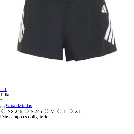
+-1
Talla
*
Guía de tallas
XS
24h
S
24h
M
L
XL
Este campo es obligatorio