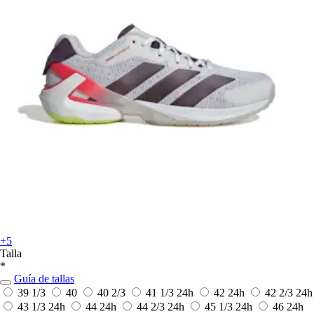
+5
Talla
*
Guía de tallas
39 1/3
40
40 2/3
41 1/3
24h
42
24h
42 2/3
24h
43 1/3
24h
44
24h
44 2/3
24h
45 1/3
24h
46
24h