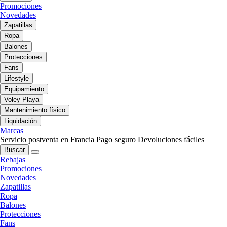
Promociones
Novedades
Zapatillas
Ropa
Balones
Protecciones
Fans
Lifestyle
Equipamiento
Voley Playa
Mantenimiento físico
Liquidación
Marcas
Servicio postventa en Francia
Pago seguro
Devoluciones fáciles
Buscar
Rebajas
Promociones
Novedades
Zapatillas
Ropa
Balones
Protecciones
Fans