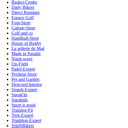
Basket-Center
Daily Bikers
Direct Running
Espace Golf
Foot-Store
Galope-Store
Golf and co
Handball-Store
House of Rugby
La sellerie de Maé
Made in Paradis
Nauti-wave
On-Fight
Padel-Expert
Pecheur-Store
Pet and Garden
Slowood Interior
Smash-Expert
Sneak'In
Sneakids
Sport is good
Training-Fit
Trek-Expert
Triathlon-Expert
TripNBikers