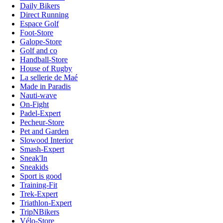
Daily Bikers
Direct Running
Espace Golf
Foot-Store
Galope-Store
Golf and co
Handball-Store
House of Rugby
La sellerie de Maé
Made in Paradis
Nauti-wave
On-Fight
Padel-Expert
Pecheur-Store
Pet and Garden
Slowood Interior
Smash-Expert
Sneak'In
Sneakids
Sport is good
Training-Fit
Trek-Expert
Triathlon-Expert
TripNBikers
Vélo-Store