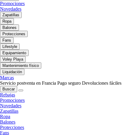
Promociones
Novedades
Zapatillas
Ropa
Balones
Protecciones
Fans
Lifestyle
Equipamiento
Voley Playa
Mantenimiento físico
Liquidación
Marcas
Servicio postventa en Francia
Pago seguro
Devoluciones fáciles
Buscar
Rebajas
Promociones
Novedades
Zapatillas
Ropa
Balones
Protecciones
Fans