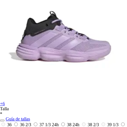
+6
Talla
*
Guía de tallas
36
36 2/3
37 1/3
24h
38
24h
38 2/3
39 1/3