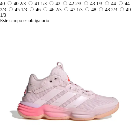
40
40 2/3
41 1/3
42
42 2/3
43 1/3
44
44
2/3
45 1/3
46
46 2/3
47 1/3
48
48 2/3
49
1/3
Este campo es obligatorio