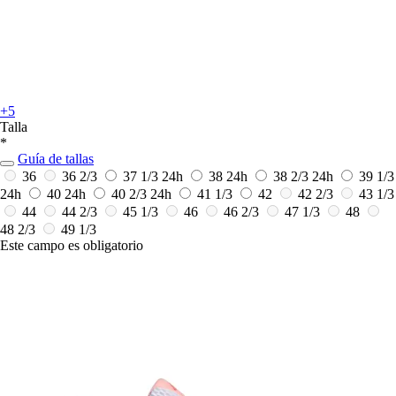
+5
Talla
*
Guía de tallas
36
36 2/3
37 1/3
24h
38
24h
38 2/3
24h
39 1/3
24h
40
24h
40 2/3
24h
41 1/3
42
42 2/3
43 1/3
44
44 2/3
45 1/3
46
46 2/3
47 1/3
48
48 2/3
49 1/3
Este campo es obligatorio