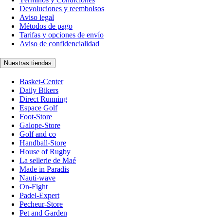
Devoluciones y reembolsos
Aviso legal
Métodos de pago
Tarifas y opciones de envío
Aviso de confidencialidad
Nuestras tiendas
Basket-Center
Daily Bikers
Direct Running
Espace Golf
Foot-Store
Galope-Store
Golf and co
Handball-Store
House of Rugby
La sellerie de Maé
Made in Paradis
Nauti-wave
On-Fight
Padel-Expert
Pecheur-Store
Pet and Garden