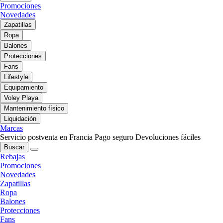
Promociones
Novedades
Zapatillas
Ropa
Balones
Protecciones
Fans
Lifestyle
Equipamiento
Voley Playa
Mantenimiento físico
Liquidación
Marcas
Servicio postventa en Francia
Pago seguro
Devoluciones fáciles
Buscar
Rebajas
Promociones
Novedades
Zapatillas
Ropa
Balones
Protecciones
Fans