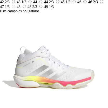
42 2/3
43 1/3
44
44 2/3
45 1/3
46
46 2/3
47 1/3
48
48 2/3
49 1/3
Este campo es obligatorio