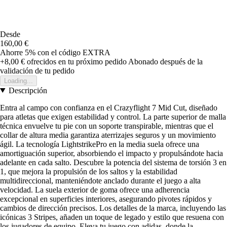
Desde
160,00 €
Ahorre 5%
con el código
EXTRA
+8,00 €
ofrecidos en tu próximo pedido
Abonado después de la
validación de tu pedido
Loading...
Descripción
Entra al campo con confianza en el Crazyflight 7 Mid Cut, diseñado
para atletas que exigen estabilidad y control. La parte superior de malla
técnica envuelve tu pie con un soporte transpirable, mientras que el
collar de altura media garantiza aterrizajes seguros y un movimiento
ágil. La tecnología LightstrikePro en la media suela ofrece una
amortiguación superior, absorbiendo el impacto y propulsándote hacia
adelante en cada salto. Descubre la potencia del sistema de torsión 3 en
1, que mejora la propulsión de los saltos y la estabilidad
multidireccional, manteniéndote anclado durante el juego a alta
velocidad. La suela exterior de goma ofrece una adherencia
excepcional en superficies interiores, asegurando pivotes rápidos y
cambios de dirección precisos. Los detalles de la marca, incluyendo las
icónicas 3 Stripes, añaden un toque de legado y estilo que resuena con
los jugadores de equipo. Eleva tu juego con adidas, donde la