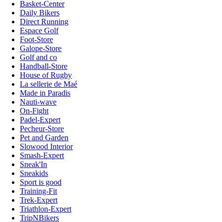
Basket-Center
Daily Bikers
Direct Running
Espace Golf
Foot-Store
Galope-Store
Golf and co
Handball-Store
House of Rugby
La sellerie de Maé
Made in Paradis
Nauti-wave
On-Fight
Padel-Expert
Pecheur-Store
Pet and Garden
Slowood Interior
Smash-Expert
Sneak'In
Sneakids
Sport is good
Training-Fit
Trek-Expert
Triathlon-Expert
TripNBikers