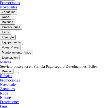
Promociones
Novedades
Zapatillas
Ropa
Balones
Protecciones
Fans
Lifestyle
Equipamiento
Voley Playa
Mantenimiento físico
Liquidación
Marcas
Servicio postventa en Francia
Pago seguro
Devoluciones fáciles
Buscar
Rebajas
Promociones
Novedades
Zapatillas
Ropa
Balones
Protecciones
Fans