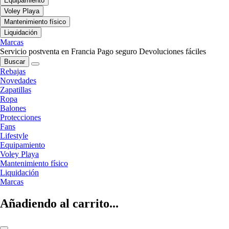
Equipamiento
Voley Playa
Mantenimiento físico
Liquidación
Marcas
Servicio postventa en Francia
Pago seguro
Devoluciones fáciles
Buscar
Rebajas
Novedades
Zapatillas
Ropa
Balones
Protecciones
Fans
Lifestyle
Equipamiento
Voley Playa
Mantenimiento físico
Liquidación
Marcas
Añadiendo al carrito...