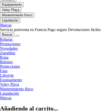
Equipamiento
Voley Playa
Mantenimiento físico
Liquidación
Marcas
Servicio postventa en Francia
Pago seguro
Devoluciones fáciles
Buscar
Rebajas
Promociones
Novedades
Zapatillas
Ropa
Balones
Protecciones
Fans
Lifestyle
Equipamiento
Voley Playa
Mantenimiento físico
Liquidación
Marcas
Añadiendo al carrito...