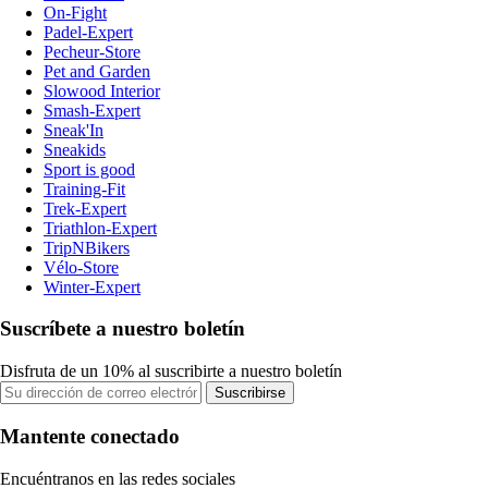
On-Fight
Padel-Expert
Pecheur-Store
Pet and Garden
Slowood Interior
Smash-Expert
Sneak'In
Sneakids
Sport is good
Training-Fit
Trek-Expert
Triathlon-Expert
TripNBikers
Vélo-Store
Winter-Expert
Suscríbete a nuestro boletín
Disfruta de un 10% al suscribirte a nuestro boletín
Suscribirse
Mantente conectado
Encuéntranos en las redes sociales