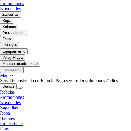
Promociones
Novedades
Zapatillas
Ropa
Balones
Protecciones
Fans
Lifestyle
Equipamiento
Voley Playa
Mantenimiento físico
Liquidación
Marcas
Servicio postventa en Francia
Pago seguro
Devoluciones fáciles
Buscar
Rebajas
Promociones
Novedades
Zapatillas
Ropa
Balones
Protecciones
Fans