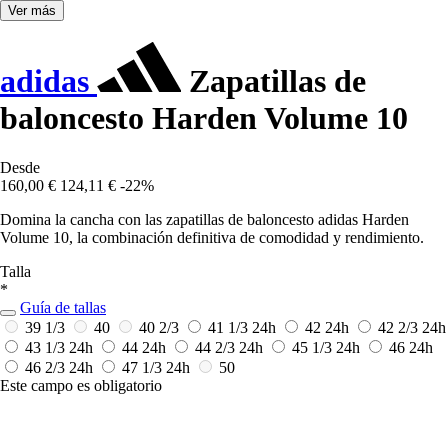
Ver más
adidas
Zapatillas de
baloncesto Harden Volume 10
Desde
160,00 €
124,11 €
-22%
Domina la cancha con las zapatillas de baloncesto adidas Harden
Volume 10, la combinación definitiva de comodidad y rendimiento.
Talla
*
Guía de tallas
39 1/3
40
40 2/3
41 1/3
24h
42
24h
42 2/3
24h
43 1/3
24h
44
24h
44 2/3
24h
45 1/3
24h
46
24h
46 2/3
24h
47 1/3
24h
50
Este campo es obligatorio