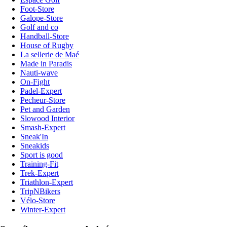
Foot-Store
Galope-Store
Golf and co
Handball-Store
House of Rugby
La sellerie de Maé
Made in Paradis
Nauti-wave
On-Fight
Padel-Expert
Pecheur-Store
Pet and Garden
Slowood Interior
Smash-Expert
Sneak'In
Sneakids
Sport is good
Training-Fit
Trek-Expert
Triathlon-Expert
TripNBikers
Vélo-Store
Winter-Expert