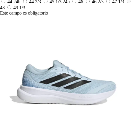
44
24h
44 2/3
45 1/3
24h
46
46 2/3
47 1/3
48
49 1/3
Este campo es obligatorio