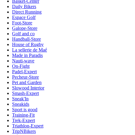
Basket-Center
Daily Bikers
Direct Running
Espace Golf
Foot-Store
Galope-Store
Golf and co
Handball-Store
House of Rugby
La sellerie de Maé
Made in Paradis
Nauti-wave
On-Fight
Padel-Expert
Pecheur-Store
Pet and Garden
Slowood Interior
Smash-Expert
Sneak'In
Sneakids
Sport is good
Training-Fit
Trek-Expert
Triathlon-Expert
TripNBikers