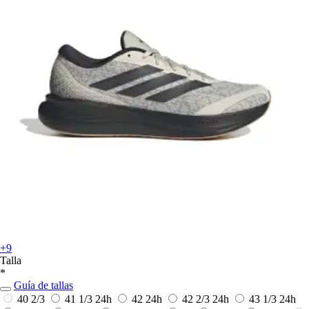
+9
Talla
*
Guía de tallas
40 2/3
41 1/3
24h
42
24h
42 2/3
24h
43 1/3
24h