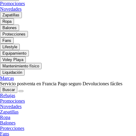
Promociones
Novedades
Zapatillas
Ropa
Balones
Protecciones
Fans
Lifestyle
Equipamiento
Voley Playa
Mantenimiento físico
Liquidación
Marcas
Servicio postventa en Francia
Pago seguro
Devoluciones fáciles
Buscar
Rebajas
Promociones
Novedades
Zapatillas
Ropa
Balones
Protecciones
Fans