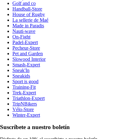
Golf and co
Handball-Store
House of Rugby
La sellerie de Maé
Made in Paradis
Nauti-wave
On-Fight
Padel-Expert
Pecheur-Store
Pet and Garden
Slowood Interior
Smash-Expert
Sneak'In
Sneakids
Sport is good
Training-Fit
Trek-Expert
Triathlon-Expert
TripNBikers
Vélo-Store
Winter-Expert
Suscríbete a nuestro boletín