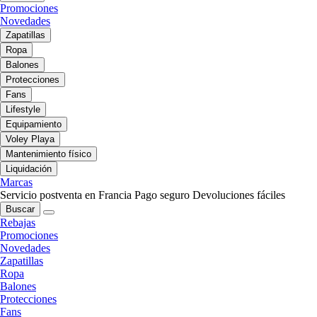
Promociones
Novedades
Zapatillas
Ropa
Balones
Protecciones
Fans
Lifestyle
Equipamiento
Voley Playa
Mantenimiento físico
Liquidación
Marcas
Servicio postventa en Francia
Pago seguro
Devoluciones fáciles
Buscar
Rebajas
Promociones
Novedades
Zapatillas
Ropa
Balones
Protecciones
Fans