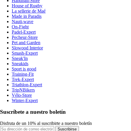
Handball-Store
House of Rugby
La sellerie de Maé
Made in Paradis
Nauti-wave
On-Fight
Padel-Expert
Pecheur-Store
Pet and Garden
Slowood Interior
Smash-Expert
Sneak'In
Sneakids
Sport is good
Training-Fit
Trek-Expert
Triathlon-Expert
TripNBikers
Vélo-Store
Winter-Expert
Suscríbete a nuestro boletín
Disfruta de un 10% al suscribirte a nuestro boletín
Suscribirse