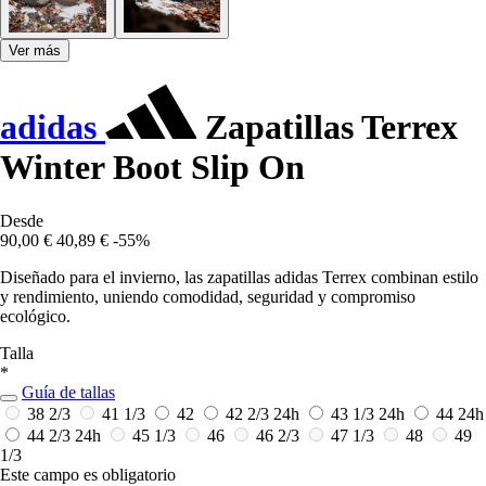
Ver más
adidas
Zapatillas Terrex
Winter Boot Slip On
Desde
90,00 €
40,89 €
-55%
Diseñado para el invierno, las zapatillas adidas Terrex combinan estilo
y rendimiento, uniendo comodidad, seguridad y compromiso
ecológico.
Talla
*
Guía de tallas
38 2/3
41 1/3
42
42 2/3
24h
43 1/3
24h
44
24h
44 2/3
24h
45 1/3
46
46 2/3
47 1/3
48
49
1/3
Este campo es obligatorio