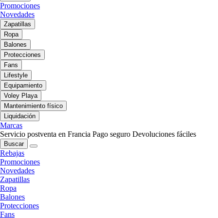
Promociones
Novedades
Zapatillas
Ropa
Balones
Protecciones
Fans
Lifestyle
Equipamiento
Voley Playa
Mantenimiento físico
Liquidación
Marcas
Servicio postventa en Francia
Pago seguro
Devoluciones fáciles
Buscar
Rebajas
Promociones
Novedades
Zapatillas
Ropa
Balones
Protecciones
Fans