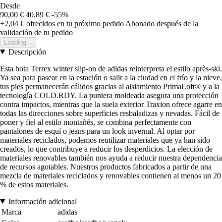
Desde
90,00 €
40,89 €
-55%
+2,04 €
ofrecidos en tu próximo pedido
Abonado después de la
validación de tu pedido
Loading...
Descripción
Esta bota Terrex winter slip-on de adidas reinterpreta el estilo après-ski.
Ya sea para pasear en la estación o salir a la ciudad en el frío y la nieve,
tus pies permanecerán cálidos gracias al aislamiento PrimaLoft® y a la
tecnología COLD.RDY. La puntera moldeada asegura una protección
contra impactos, mientras que la suela exterior Traxion ofrece agarre en
todas las direcciones sobre superficies resbaladizas y nevadas. Fácil de
poner y fiel al estilo montañés, se combina perfectamente con
pantalones de esquí o jeans para un look invernal. Al optar por
materiales reciclados, podemos reutilizar materiales que ya han sido
creados, lo que contribuye a reducir los desperdicios. La elección de
materiales renovables también nos ayuda a reducir nuestra dependencia
de recursos agotables. Nuestros productos fabricados a partir de una
mezcla de materiales reciclados y renovables contienen al menos un 20
% de estos materiales.
Información adicional
Marca
adidas