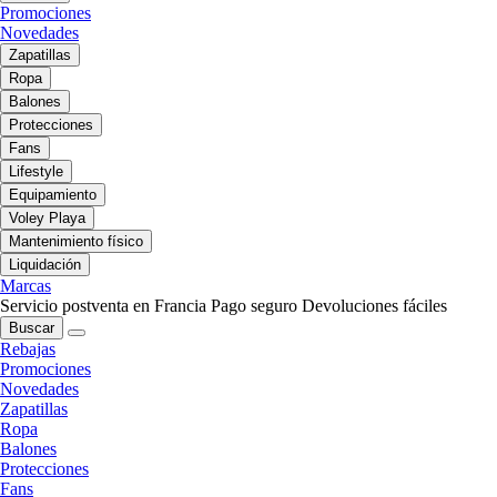
Promociones
Novedades
Zapatillas
Ropa
Balones
Protecciones
Fans
Lifestyle
Equipamiento
Voley Playa
Mantenimiento físico
Liquidación
Marcas
Servicio postventa en Francia
Pago seguro
Devoluciones fáciles
Buscar
Rebajas
Promociones
Novedades
Zapatillas
Ropa
Balones
Protecciones
Fans