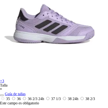
+3
Talla
*
Guía de tallas
35
36
36 2/3
24h
37 1/3
38
24h
38 2/3
Este campo es obligatorio