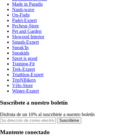
Made in Paradis
Nauti-wave
On-Fight
Padel-Expert
Pecheur-Store
Pet and Garden
Slowood Interior
Smash-Expert
Sneak'In
Sneakids
Sport is good
Training-Fit
Trek-Expert
Triathlon-Expert
TripNBikers
Vélo-Store
Winter-Expert
Suscríbete a nuestro boletín
Disfruta de un 10% al suscribirte a nuestro boletín
Suscribirse
Mantente conectado