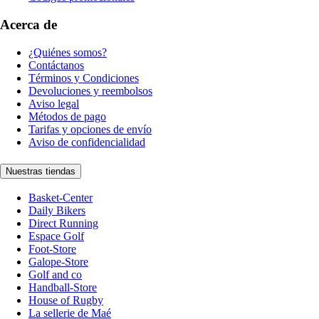
Acerca de
¿Quiénes somos?
Contáctanos
Términos y Condiciones
Devoluciones y reembolsos
Aviso legal
Métodos de pago
Tarifas y opciones de envío
Aviso de confidencialidad
Nuestras tiendas
Basket-Center
Daily Bikers
Direct Running
Espace Golf
Foot-Store
Galope-Store
Golf and co
Handball-Store
House of Rugby
La sellerie de Maé