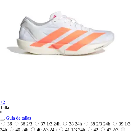
+2
Talla
*
Guía de tallas
36
36 2/3
37 1/3
24h
38
24h
38 2/3
24h
39 1/3
24h
40
24h
40 2/3
24h
41 1/3
24h
42
42 2/3