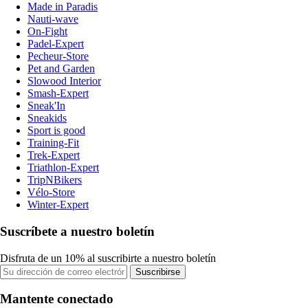
Made in Paradis
Nauti-wave
On-Fight
Padel-Expert
Pecheur-Store
Pet and Garden
Slowood Interior
Smash-Expert
Sneak'In
Sneakids
Sport is good
Training-Fit
Trek-Expert
Triathlon-Expert
TripNBikers
Vélo-Store
Winter-Expert
Suscríbete a nuestro boletín
Disfruta de un 10% al suscribirte a nuestro boletín
Suscribirse
Mantente conectado