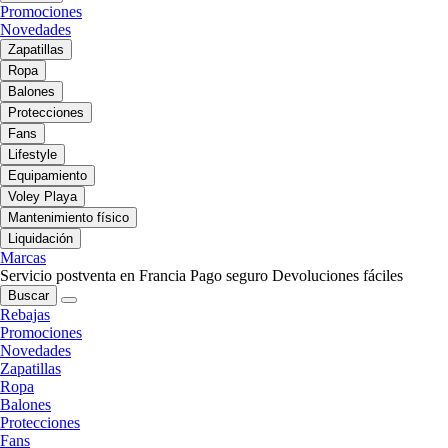
Promociones
Novedades
Zapatillas
Ropa
Balones
Protecciones
Fans
Lifestyle
Equipamiento
Voley Playa
Mantenimiento físico
Liquidación
Marcas
Servicio postventa en Francia
Pago seguro
Devoluciones fáciles
Buscar
Rebajas
Promociones
Novedades
Zapatillas
Ropa
Balones
Protecciones
Fans