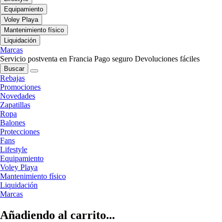
Equipamiento
Voley Playa
Mantenimiento físico
Liquidación
Marcas
Servicio postventa en Francia
Pago seguro
Devoluciones fáciles
Buscar
Rebajas
Promociones
Novedades
Zapatillas
Ropa
Balones
Protecciones
Fans
Lifestyle
Equipamiento
Voley Playa
Mantenimiento físico
Liquidación
Marcas
Añadiendo al carrito...