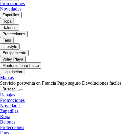
Promociones
Novedades
Zapatillas
Ropa
Balones
Protecciones
Fans
Lifestyle
Equipamiento
Voley Playa
Mantenimiento físico
Liquidación
Marcas
Servicio postventa en Francia
Pago seguro
Devoluciones fáciles
Buscar
Rebajas
Promociones
Novedades
Zapatillas
Ropa
Balones
Protecciones
Fans