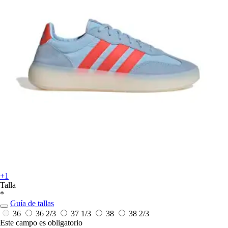
+1
Talla
*
Guía de tallas
36
36 2/3
37 1/3
38
38 2/3
Este campo es obligatorio