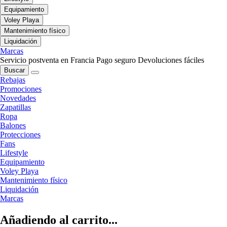
Equipamiento
Voley Playa
Mantenimiento físico
Liquidación
Marcas
Servicio postventa en Francia
Pago seguro
Devoluciones fáciles
Buscar
Rebajas
Promociones
Novedades
Zapatillas
Ropa
Balones
Protecciones
Fans
Lifestyle
Equipamiento
Voley Playa
Mantenimiento físico
Liquidación
Marcas
Añadiendo al carrito...