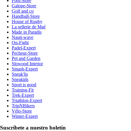
Foot-Store
Galope-Store
Golf and co
Handball-Store
House of Rugby
La sellerie de Maé
Made in Paradis
Nauti-wave
On-Fight
Padel-Expert
Pecheur-Store
Pet and Garden
Slowood Interior
Smash-Expert
Sneak'In
Sneakids
Sport is good
Training-Fit
Trek-Expert
Triathlon-Expert
TripNBikers
Vélo-Store
Winter-Expert
Suscríbete a nuestro boletín