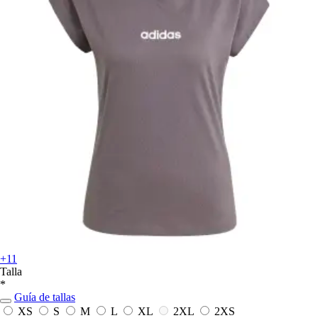
+11
Talla
*
Guía de tallas
XS
S
M
L
XL
2XL
2XS