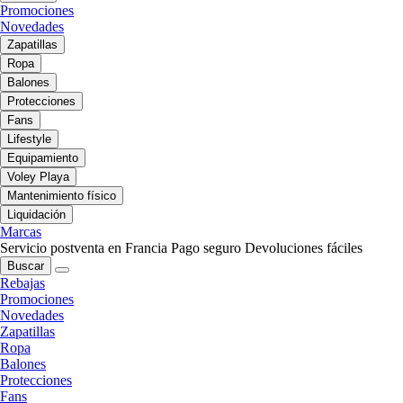
Promociones
Novedades
Zapatillas
Ropa
Balones
Protecciones
Fans
Lifestyle
Equipamiento
Voley Playa
Mantenimiento físico
Liquidación
Marcas
Servicio postventa en Francia
Pago seguro
Devoluciones fáciles
Buscar
Rebajas
Promociones
Novedades
Zapatillas
Ropa
Balones
Protecciones
Fans