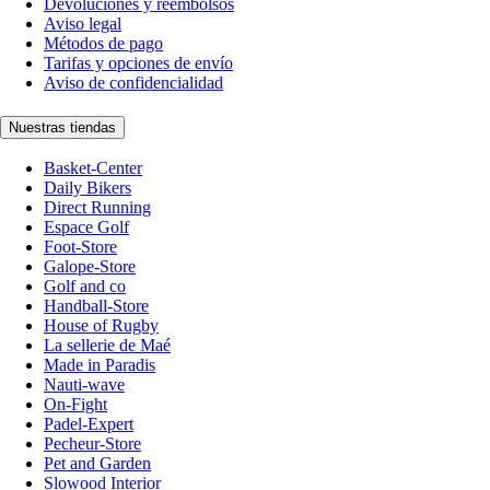
Devoluciones y reembolsos
Aviso legal
Métodos de pago
Tarifas y opciones de envío
Aviso de confidencialidad
Nuestras tiendas
Basket-Center
Daily Bikers
Direct Running
Espace Golf
Foot-Store
Galope-Store
Golf and co
Handball-Store
House of Rugby
La sellerie de Maé
Made in Paradis
Nauti-wave
On-Fight
Padel-Expert
Pecheur-Store
Pet and Garden
Slowood Interior