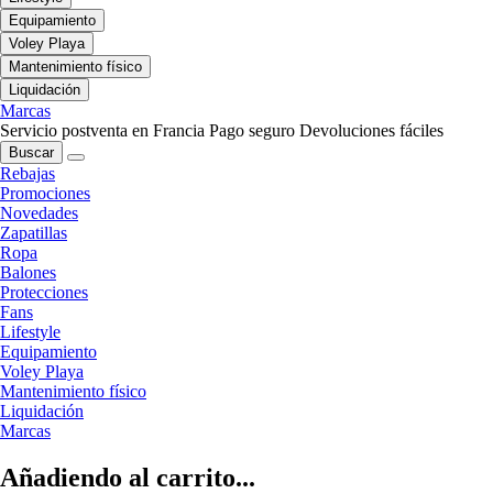
Equipamiento
Voley Playa
Mantenimiento físico
Liquidación
Marcas
Servicio postventa en Francia
Pago seguro
Devoluciones fáciles
Buscar
Rebajas
Promociones
Novedades
Zapatillas
Ropa
Balones
Protecciones
Fans
Lifestyle
Equipamiento
Voley Playa
Mantenimiento físico
Liquidación
Marcas
Añadiendo al carrito...