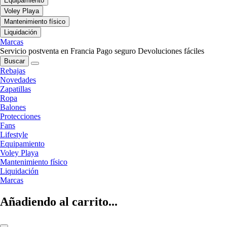
Equipamiento
Voley Playa
Mantenimiento físico
Liquidación
Marcas
Servicio postventa en Francia
Pago seguro
Devoluciones fáciles
Buscar
Rebajas
Novedades
Zapatillas
Ropa
Balones
Protecciones
Fans
Lifestyle
Equipamiento
Voley Playa
Mantenimiento físico
Liquidación
Marcas
Añadiendo al carrito...