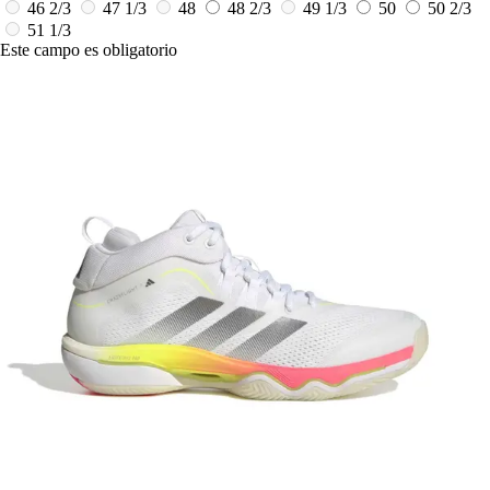
46 2/3
47 1/3
48
48 2/3
49 1/3
50
50 2/3
51 1/3
Este campo es obligatorio