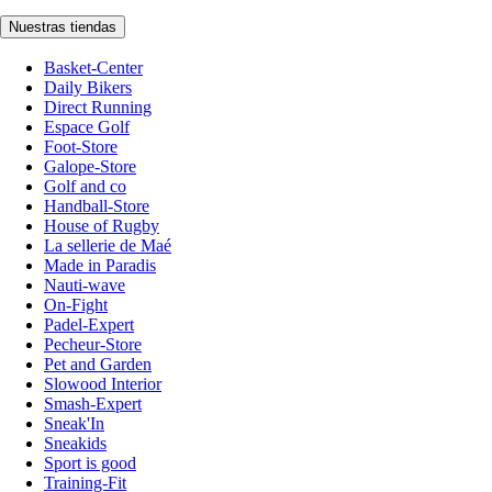
Nuestras tiendas
Basket-Center
Daily Bikers
Direct Running
Espace Golf
Foot-Store
Galope-Store
Golf and co
Handball-Store
House of Rugby
La sellerie de Maé
Made in Paradis
Nauti-wave
On-Fight
Padel-Expert
Pecheur-Store
Pet and Garden
Slowood Interior
Smash-Expert
Sneak'In
Sneakids
Sport is good
Training-Fit