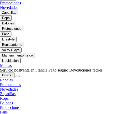
Promociones
Novedades
Zapatillas
Ropa
Balones
Protecciones
Fans
Lifestyle
Equipamiento
Voley Playa
Mantenimiento físico
Liquidación
Marcas
Servicio postventa en Francia
Pago seguro
Devoluciones fáciles
Buscar
Rebajas
Promociones
Novedades
Zapatillas
Ropa
Balones
Protecciones
Fans