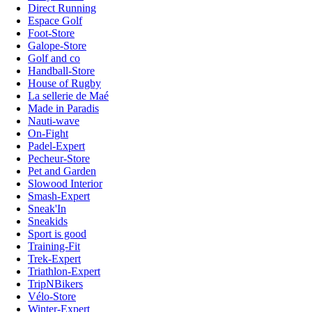
Direct Running
Espace Golf
Foot-Store
Galope-Store
Golf and co
Handball-Store
House of Rugby
La sellerie de Maé
Made in Paradis
Nauti-wave
On-Fight
Padel-Expert
Pecheur-Store
Pet and Garden
Slowood Interior
Smash-Expert
Sneak'In
Sneakids
Sport is good
Training-Fit
Trek-Expert
Triathlon-Expert
TripNBikers
Vélo-Store
Winter-Expert