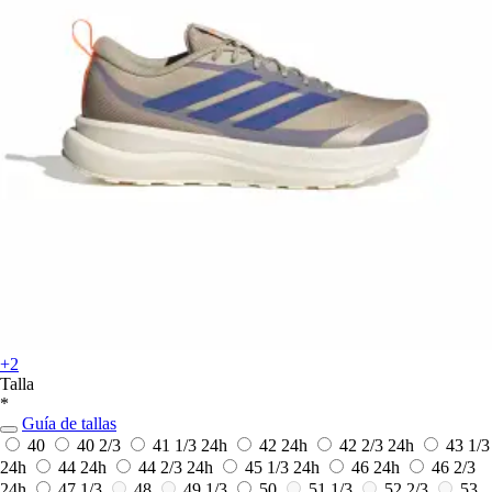
+2
Talla
*
Guía de tallas
40
40 2/3
41 1/3
24h
42
24h
42 2/3
24h
43 1/3
24h
44
24h
44 2/3
24h
45 1/3
24h
46
24h
46 2/3
24h
47 1/3
48
49 1/3
50
51 1/3
52 2/3
53