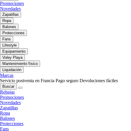
Promociones
Novedades
Zapatillas
Ropa
Balones
Protecciones
Fans
Lifestyle
Equipamiento
Voley Playa
Mantenimiento físico
Liquidación
Marcas
Servicio postventa en Francia
Pago seguro
Devoluciones fáciles
Buscar
Rebajas
Promociones
Novedades
Zapatillas
Ropa
Balones
Protecciones
Fans