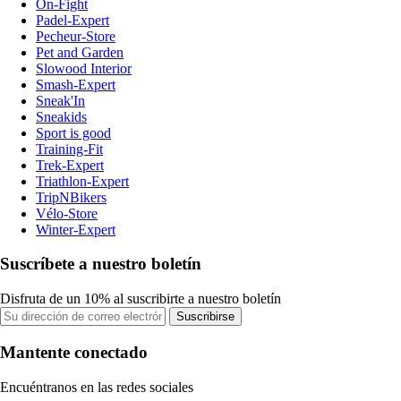
On-Fight
Padel-Expert
Pecheur-Store
Pet and Garden
Slowood Interior
Smash-Expert
Sneak'In
Sneakids
Sport is good
Training-Fit
Trek-Expert
Triathlon-Expert
TripNBikers
Vélo-Store
Winter-Expert
Suscríbete a nuestro boletín
Disfruta de un 10% al suscribirte a nuestro boletín
Suscribirse
Mantente conectado
Encuéntranos en las redes sociales