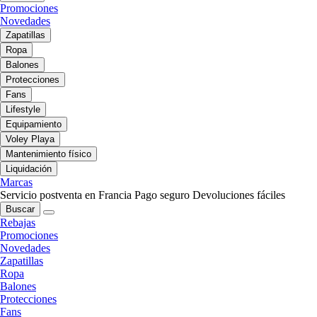
Promociones
Novedades
Zapatillas
Ropa
Balones
Protecciones
Fans
Lifestyle
Equipamiento
Voley Playa
Mantenimiento físico
Liquidación
Marcas
Servicio postventa en Francia
Pago seguro
Devoluciones fáciles
Buscar
Rebajas
Promociones
Novedades
Zapatillas
Ropa
Balones
Protecciones
Fans