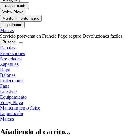
Equipamiento
Voley Playa
Mantenimiento físico
Liquidación
Marcas
Servicio postventa en Francia
Pago seguro
Devoluciones fáciles
Buscar
Rebajas
Promociones
Novedades
Zapatillas
Ropa
Balones
Protecciones
Fans
Lifestyle
Equipamiento
Voley Playa
Mantenimiento físico
Liquidación
Marcas
Añadiendo al carrito...