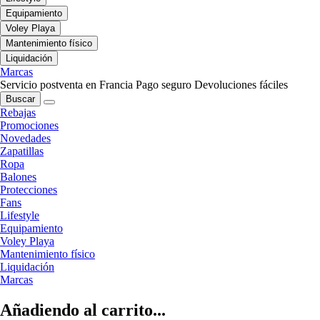
Equipamiento
Voley Playa
Mantenimiento físico
Liquidación
Marcas
Servicio postventa en Francia
Pago seguro
Devoluciones fáciles
Buscar
Rebajas
Promociones
Novedades
Zapatillas
Ropa
Balones
Protecciones
Fans
Lifestyle
Equipamiento
Voley Playa
Mantenimiento físico
Liquidación
Marcas
Añadiendo al carrito...