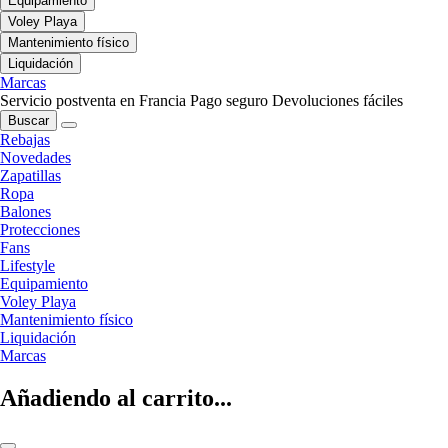
Equipamiento
Voley Playa
Mantenimiento físico
Liquidación
Marcas
Servicio postventa en Francia
Pago seguro
Devoluciones fáciles
Buscar
Rebajas
Novedades
Zapatillas
Ropa
Balones
Protecciones
Fans
Lifestyle
Equipamiento
Voley Playa
Mantenimiento físico
Liquidación
Marcas
Añadiendo al carrito...