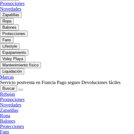
Promociones
Novedades
Zapatillas
Ropa
Balones
Protecciones
Fans
Lifestyle
Equipamiento
Voley Playa
Mantenimiento físico
Liquidación
Marcas
Servicio postventa en Francia
Pago seguro
Devoluciones fáciles
Buscar
Rebajas
Promociones
Novedades
Zapatillas
Ropa
Balones
Protecciones
Fans