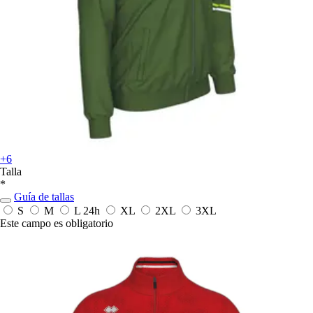
+6
Talla
*
Guía de tallas
S
M
L
24h
XL
2XL
3XL
Este campo es obligatorio