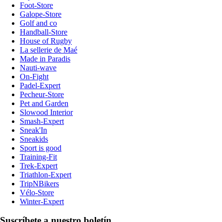
Foot-Store
Galope-Store
Golf and co
Handball-Store
House of Rugby
La sellerie de Maé
Made in Paradis
Nauti-wave
On-Fight
Padel-Expert
Pecheur-Store
Pet and Garden
Slowood Interior
Smash-Expert
Sneak'In
Sneakids
Sport is good
Training-Fit
Trek-Expert
Triathlon-Expert
TripNBikers
Vélo-Store
Winter-Expert
Suscríbete a nuestro boletín