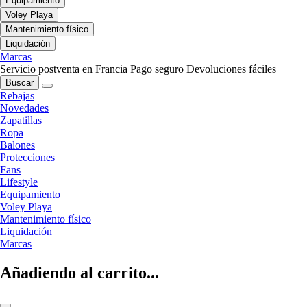
Equipamiento
Voley Playa
Mantenimiento físico
Liquidación
Marcas
Servicio postventa en Francia
Pago seguro
Devoluciones fáciles
Buscar
Rebajas
Novedades
Zapatillas
Ropa
Balones
Protecciones
Fans
Lifestyle
Equipamiento
Voley Playa
Mantenimiento físico
Liquidación
Marcas
Añadiendo al carrito...