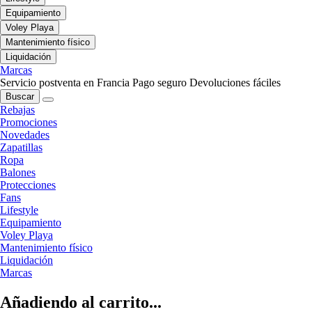
Equipamiento
Voley Playa
Mantenimiento físico
Liquidación
Marcas
Servicio postventa en Francia
Pago seguro
Devoluciones fáciles
Buscar
Rebajas
Promociones
Novedades
Zapatillas
Ropa
Balones
Protecciones
Fans
Lifestyle
Equipamiento
Voley Playa
Mantenimiento físico
Liquidación
Marcas
Añadiendo al carrito...