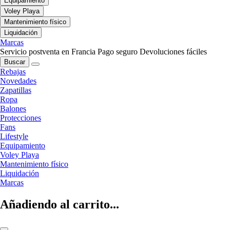
Equipamiento
Voley Playa
Mantenimiento físico
Liquidación
Marcas
Servicio postventa en Francia
Pago seguro
Devoluciones fáciles
Buscar
Rebajas
Novedades
Zapatillas
Ropa
Balones
Protecciones
Fans
Lifestyle
Equipamiento
Voley Playa
Mantenimiento físico
Liquidación
Marcas
Añadiendo al carrito...