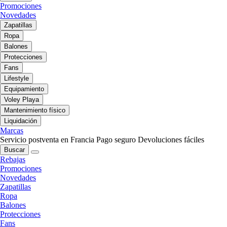
Promociones
Novedades
Zapatillas
Ropa
Balones
Protecciones
Fans
Lifestyle
Equipamiento
Voley Playa
Mantenimiento físico
Liquidación
Marcas
Servicio postventa en Francia
Pago seguro
Devoluciones fáciles
Buscar
Rebajas
Promociones
Novedades
Zapatillas
Ropa
Balones
Protecciones
Fans