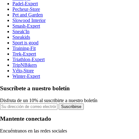
Padel-Expert
Pecheur-Store
Pet and Garden
Slowood Interior
Smash-Expert
Sneak'In
Sneakids
Sport is good
Training-Fit
Trek-Expert
Triathlon-Expert
TripNBikers
Vélo-Store
Winter-Expert
Suscríbete a nuestro boletín
Disfruta de un 10% al suscribirte a nuestro boletín
Suscribirse
Mantente conectado
Encuéntranos en las redes sociales