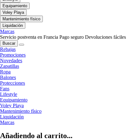
Equipamiento
Voley Playa
Mantenimiento físico
Liquidación
Marcas
Servicio postventa en Francia
Pago seguro
Devoluciones fáciles
Buscar
Rebajas
Promociones
Novedades
Zapatillas
Ropa
Balones
Protecciones
Fans
Lifestyle
Equipamiento
Voley Playa
Mantenimiento físico
Liquidación
Marcas
Añadiendo al carrito...