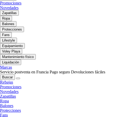
Promociones
Novedades
Zapatillas
Ropa
Balones
Protecciones
Fans
Lifestyle
Equipamiento
Voley Playa
Mantenimiento físico
Liquidación
Marcas
Servicio postventa en Francia
Pago seguro
Devoluciones fáciles
Buscar
Rebajas
Promociones
Novedades
Zapatillas
Ropa
Balones
Protecciones
Fans