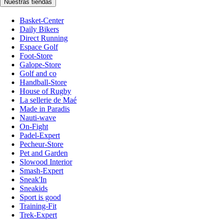
Nuestras tiendas
Basket-Center
Daily Bikers
Direct Running
Espace Golf
Foot-Store
Galope-Store
Golf and co
Handball-Store
House of Rugby
La sellerie de Maé
Made in Paradis
Nauti-wave
On-Fight
Padel-Expert
Pecheur-Store
Pet and Garden
Slowood Interior
Smash-Expert
Sneak'In
Sneakids
Sport is good
Training-Fit
Trek-Expert