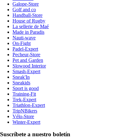
Galope-Store
Golf and co
Handball-Store
House of Rugby
La sellerie de Maé
Made in Paradis
Nauti-wave
On-Fight
Padel-Expert
Pecheur-Store
Pet and Garden
Slowood Interior
Smash-Expert
Sneak'In
Sneakids
Sport is good
Training-Fit
Trek-Expert
Triathlon-Expert
TripNBikers
Vélo-Store
Winter-Expert
Suscríbete a nuestro boletín