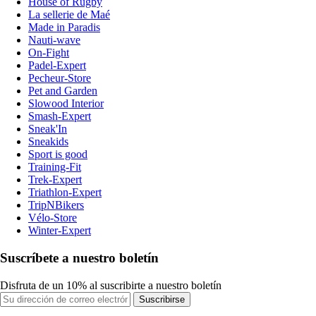
House of Rugby
La sellerie de Maé
Made in Paradis
Nauti-wave
On-Fight
Padel-Expert
Pecheur-Store
Pet and Garden
Slowood Interior
Smash-Expert
Sneak'In
Sneakids
Sport is good
Training-Fit
Trek-Expert
Triathlon-Expert
TripNBikers
Vélo-Store
Winter-Expert
Suscríbete a nuestro boletín
Disfruta de un 10% al suscribirte a nuestro boletín
Suscribirse