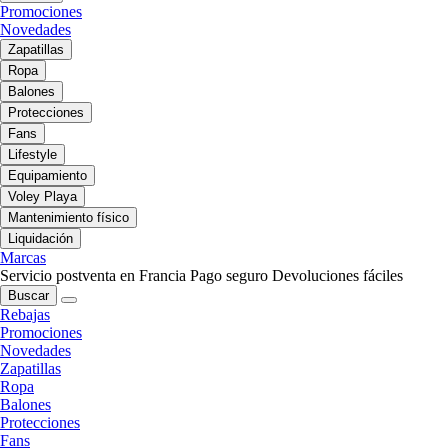
Promociones
Novedades
Zapatillas
Ropa
Balones
Protecciones
Fans
Lifestyle
Equipamiento
Voley Playa
Mantenimiento físico
Liquidación
Marcas
Servicio postventa en Francia
Pago seguro
Devoluciones fáciles
Buscar
Rebajas
Promociones
Novedades
Zapatillas
Ropa
Balones
Protecciones
Fans